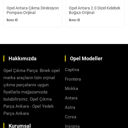
Opel Antara Çıkma Direksiyon
Opel Antara 2.0 Dizel Kelebek
Pompası Orijinal
Boğazı Orijinal
İkinci El
İkinci El
Hakkımızda
Opel Modeller
Captiva
Opel Çıkma Parça: Binek opel
marka araçların tüm orjinal
Frontera
çıkma parçalarını uygun
Mokka
fiyatlarla mağazamızda
Antara
bulabilirsiniz. Opel Çıkma
Parça Ankara - Opel Yedek
Astra
Parça Ankara
Corsa
Kurumsal
Insignia