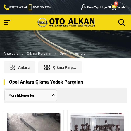
Giriş Yap & Üye Ol
Sepetim
0 312 354 3944
0 532 374 6226
Anasayfa
Çıkma Parçalar
Opel
Antara
Antara
Çıkma Parç...
Opel Antara Çıkma Yedek Parçaları
Yeni Eklenenler