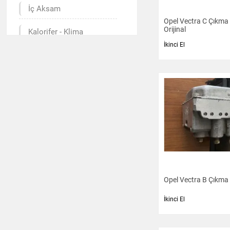
İç Aksam
Opel Vectra C Çıkma
Orijinal
Kalorifer - Klima
İkinci El
Mekanik
Motor Aksamı
Radyatör - Fan
Şanzıman - Diferansiyel
Yakıt Sistemi
Airbag
Opel Vectra B Çıkma
Jant - Lastik
İkinci El
Ateşleme Sistemi