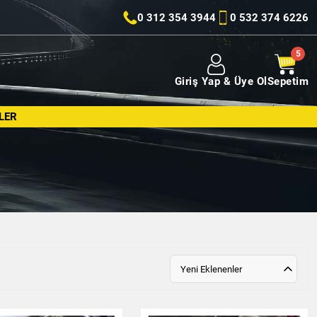
0 312 354 3944
0 532 374 6226
Giriş Yap & Üye Ol
Sepetim
LER
Yeni Eklenenler