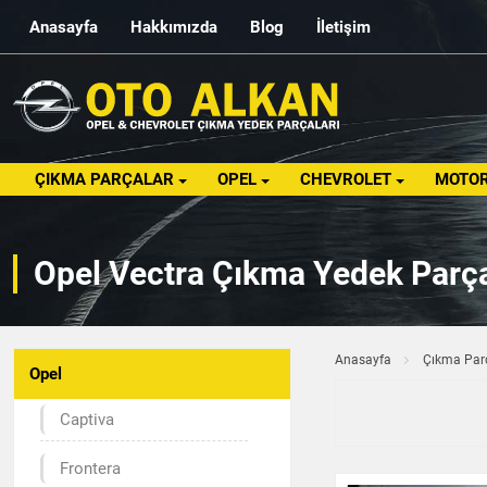
Anasayfa
Hakkımızda
Blog
İletişim
ÇIKMA PARÇALAR
OPEL
CHEVROLET
MOTOR
Opel Vectra Çıkma Yedek Parça
Anasayfa
Çıkma Par
Opel
Captiva
Frontera