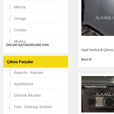
Meriva
Omega
Combo
Mokka
ÖNCEKI KATEGORILERE DÖN
Opel Vectra B Çıkma
Antara
İkinci El
Çıkma Parçalar
Zafira
Kaporta - Karoser
Vectra
Aydınlatma
Astra
Elektrik Aksamı
Corsa
Fren - Debriyaj Sistemi
Insignia