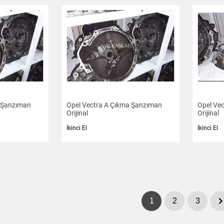
a Şanzıman
Opel Vectra A Çıkma Şanzıman
Opel Ve
Orijinal
Orijinal
İkinci El
İkinci El
1
2
3