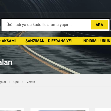
ARA
 AKSAMI
ŞANZIMAN - DIFERANSIYEL
İNDIRIMLI ÜRÜN
ları
çalar
Opel
Vectra