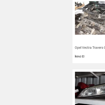
Multimedya
Emniyet Kemer ve
Aksesuarları
Kilometre Saati - Kadran
Süspansiyon ve
Direksiyon
Opel Vectra Travers 
Diğer
İkinci El