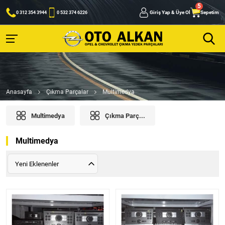
Giriş Yap & Üye Ol
Sepetim
0 312 354 3944
0 532 374 6226
Anasayfa
Çıkma Parçalar
Multimedya
Multimedya
Çıkma Parç...
Multimedya
Yeni Eklenenler