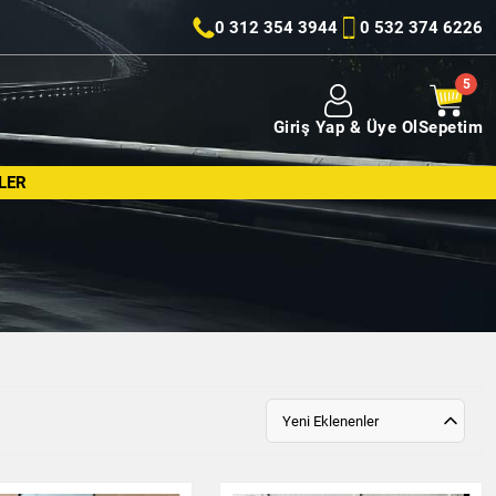
0 312 354 3944
0 532 374 6226
Giriş Yap & Üye Ol
Sepetim
LER
Yeni Eklenenler