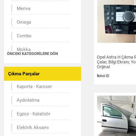
Meriva
Omega
Combo
Mokka
ÖNCEKI KATEGORILERE DÖN
Opel Astra H Çıkma
Çalar, Bilgi Ekranı, Yo
Antara
Orijinal
Çıkma Parçalar
İkinci El
Zafira
Kaporta - Karoser
Vectra
Aydınlatma
Astra
Egzoz - Katalizör
Corsa
Elektrik Aksamı
Insignia