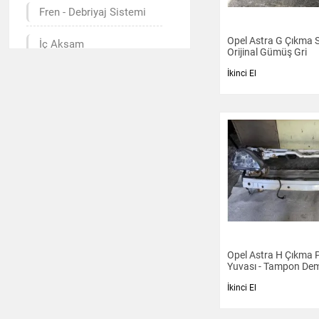
Fren - Debriyaj Sistemi
Opel Astra G Çıkma 
İç Aksam
Orijinal Gümüş Gri
İkinci El
Kalorifer - Klima
Motor Aksamı
Radyatör - Fan
Şanzıman - Diferansiyel
Yakıt Sistemi
Airbag
Opel Astra H Çıkma P
Jant - Lastik
İkinci El
Multimedya