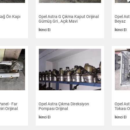
Sağ Ön Kapı
Opel Astra G Çıkma Kaput Orijinal
Opel Ast
Gümüş Gri , Açık Mavi
Beyaz
İkinci El
İkinci El
anel - Far
Opel Astra Çıkma Direksiyon
Opel As
Yuvası - Tampon Demiri Orijinal
Pompası Orijinal
Tokası Or
İkinci El
İkinci El