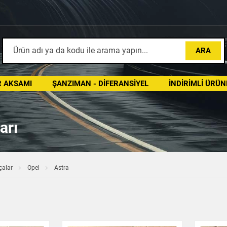
ARA
 AKSAMI
ŞANZIMAN - DIFERANSIYEL
İNDIRIMLI ÜRÜN
arı
çalar
Opel
Astra