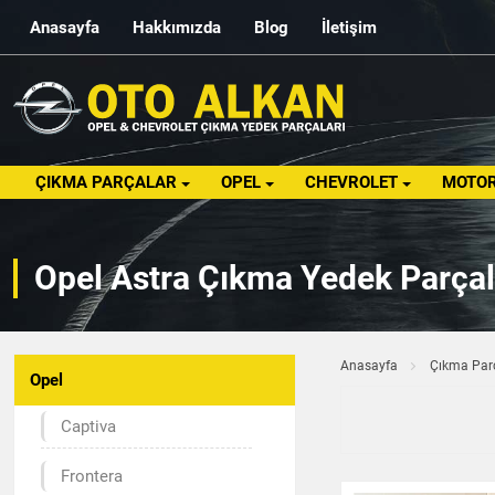
Anasayfa
Hakkımızda
Blog
İletişim
ÇIKMA PARÇALAR
OPEL
CHEVROLET
MOTOR
Opel Astra Çıkma Yedek Parçal
Anasayfa
Çıkma Par
Opel
Captiva
Frontera