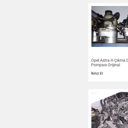
Emniyet Kemer ve
Aksesuarları
Kilometre Saati - Kadran
Süspansiyon ve
Direksiyon
Marş Dinamoları
Opel Astra H Çıkma D
Pompası Orijinal
Diğer
İkinci El