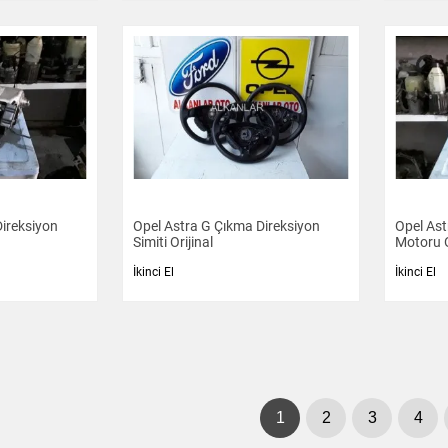
ireksiyon
Opel Astra G Çıkma Direksiyon
Opel Ast
Simiti Orijinal
Motoru O
İkinci El
İkinci El
1
2
3
4