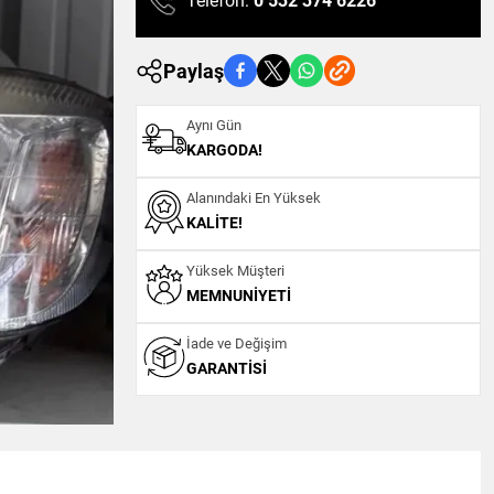
Telefon:
0 532 374 6226
Paylaş
Aynı Gün
KARGODA!
Alanındaki En Yüksek
KALITE!
Yüksek Müşteri
MEMNUNIYETI
İade ve Değişim
GARANTISI