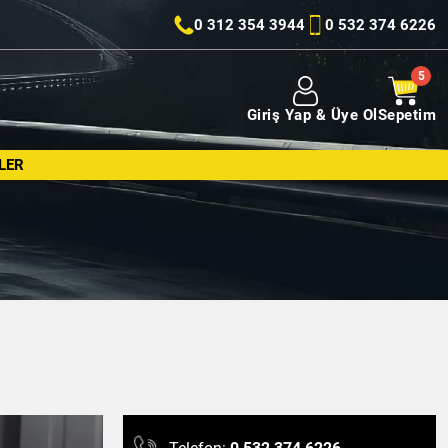
0 312 354 3944
0 532 374 6226
Giriş Yap & Üye Ol
Sepetim
LER