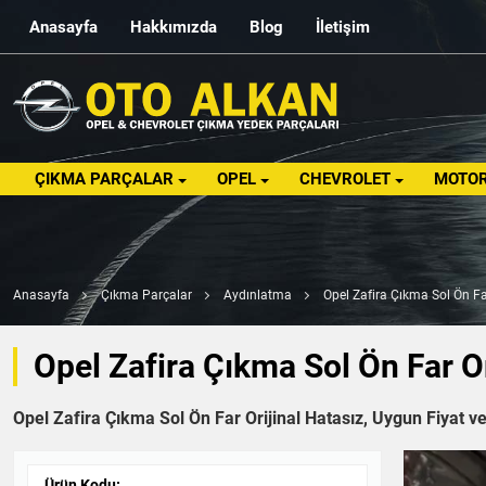
Anasayfa
Hakkımızda
Blog
İletişim
ÇIKMA PARÇALAR
OPEL
CHEVROLET
MOTOR
Anasayfa
Çıkma Parçalar
Aydınlatma
Opel Zafira Çıkma Sol Ön Far
Opel Zafira Çıkma Sol Ön Far Or
Opel Zafira Çıkma Sol Ön Far Orijinal Hatasız, Uygun Fiyat ve
Ürün Kodu: